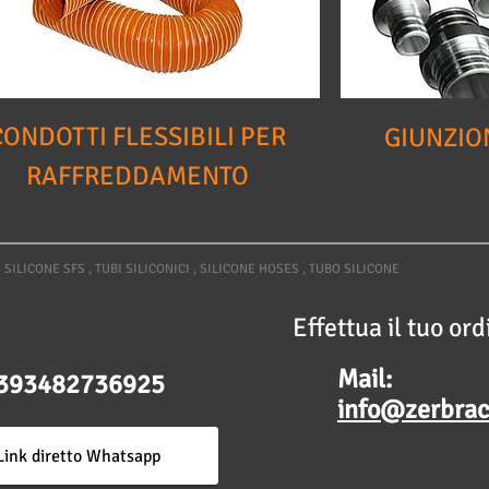
CONDOTTI FLESSIBILI PER
GIUNZIO
RAFFREDDAMENTO
I SILICONE SFS , TUBI SILICONICI , SILICONE HOSES , TUBO SILICONE
Effettua il tuo ord
Mail:
 +393482736925
info@zerbrac
Link diretto Whatsapp